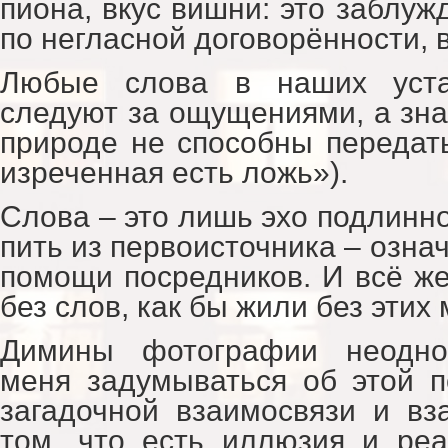
пиона, вкус вишни: это заблуж
по негласной договорённости, 
Любые слова в наших уста
следуют за ощущениями, а зна
природе не способны передат
изреченная есть ложь»).
Слова – это лишь эхо подлинно
пить из первоисточника – означ
помощи посредников. И всё ж
без слов, как бы жили без этих
Димины фотографии неоднок
меня задумываться об этой п
загадочной взаимосвязи и вз
том, что есть иллюзия и ре