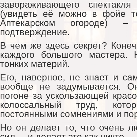
завораживающего спектакля
(увидеть её можно в фойе т
Аптекарском огороде) –
подтверждение.
В чем же здесь секрет? Конечн
каждого большого мастера. 
тонких материй.
Его, наверное, не знает и са
вообще не задумывается. О
погоне за ускользающей красо
колоссальный труд, кот
постоянными сомнениями и пор
Но он делает то, что очень л
сил, – и делает это как никто.