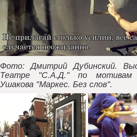
Фото: Дмитрий Дубинский. Вы
Театре "С.А.Д." по мотивам
Ушакова "Маркес. Без слов".