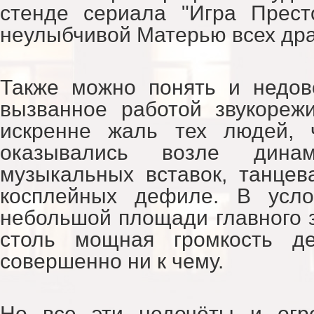
стенде сериала "Игра Прест
неулыбчивой Матерью всех дра
Также можно понять и недов
вызванное работой звукореж
искренне жаль тех людей, 
оказывались возле дина
музыкальных вставок, танце
косплейных дефиле. В усло
небольшой площади главного 
столь мощная громкость де
совершенно ни к чему.
Но все эти недочёты и огр